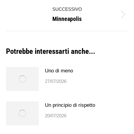
i
precedente:
SUCCESSIVO
post
Minneapolis
Prossimo
post:
Potrebbe interessarti anche...
Uno di meno
27/07/2026
Un principio di rispetto
20/07/2026