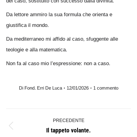
del caso, sostituito con successo dalla divinità.
Da lettore ammiro la sua formula che orienta e
giustifica il mondo.
Da mediterraneo mi affido al caso, sfuggente alle
teologie e alla matematica.
Non fa al caso mio l’espressione: non a caso.
Di
Fond. Erri De Luca
12/01/2026
1 commento
Naviga
PRECEDENTE
tra
Il tappeto volante.
Post