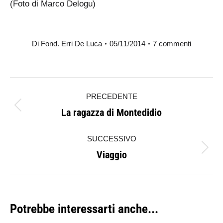
(Foto di Marco Delogu)
Di
Fond. Erri De Luca
05/11/2014
7 commenti
Naviga
PRECEDENTE
tra
La ragazza di Montedidio
Post
i
precedente:
SUCCESSIVO
post
Viaggio
Prossimo
post:
Potrebbe interessarti anche...