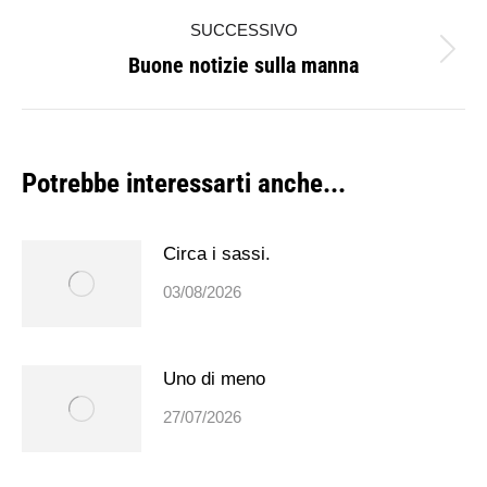
i
precedente:
SUCCESSIVO
post
Buone notizie sulla manna
Prossimo
post:
Potrebbe interessarti anche...
Circa i sassi.
03/08/2026
Uno di meno
27/07/2026