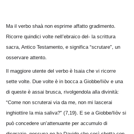
Ma il verbo shaà non esprime affatto gradimento.
Ricorre quindici volte nell’ebraico del- la scrittura
sacra, Antico Testamento, e significa “scrutare”, un
osservare attento.
Il maggiore utente del verbo è Isaia che vi ricorre
sette volte. Due volte è in bocca a Giobbe/Iiòv e una
di queste è assai brusca, rivolgendola alla divinità:
“Come non scruterai via da me, non mi lascerai
inghiottire la mia saliva?” (7,19). E se a Giobbe/Iiòv si
può concedere un’attenuante per accumulo di
disgrazie, nessuna ne ha Davide che così sbotta con