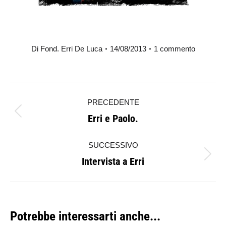
Di
Fond. Erri De Luca
14/08/2013
1 commento
Naviga
PRECEDENTE
tra
Erri e Paolo.
Post
i
precedente:
SUCCESSIVO
post
Intervista a Erri
Prossimo
post:
Potrebbe interessarti anche...