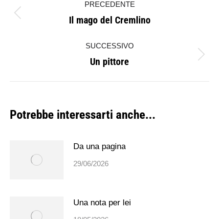
PRECEDENTE
tra
Il mago del Cremlino
Post
i
precedente:
SUCCESSIVO
post
Un pittore
Prossimo
post:
Potrebbe interessarti anche...
Da una pagina
29/06/2026
Una nota per lei