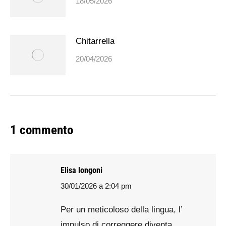
18/05/2026
Chitarrella
20/04/2026
1 commento
Elisa longoni
30/01/2026 a 2:04 pm
says:
Per un meticoloso della lingua, l’
impulso di correggere diventa