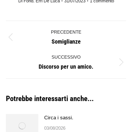
Di
Fond. Erri De Luca
31/07/2023
1 commento
Naviga
PRECEDENTE
tra
Somiglianze
Post
i
precedente:
SUCCESSIVO
post
Discorso per un amico.
Prossimo
post:
Potrebbe interessarti anche...
Circa i sassi.
03/08/2026