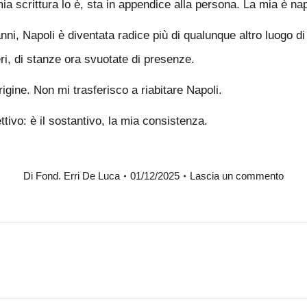
ia scrittura lo è, sta in appendice alla persona. La mia è na
nni, Napoli è diventata radice più di qualunque altro luogo d
beri, di stanze ora svuotate di presenze.
rigine. Non mi trasferisco a riabitare Napoli.
ivo: è il sostantivo, la mia consistenza.
Di
Fond. Erri De Luca
01/12/2025
Lascia un commento
Prossimo
post: