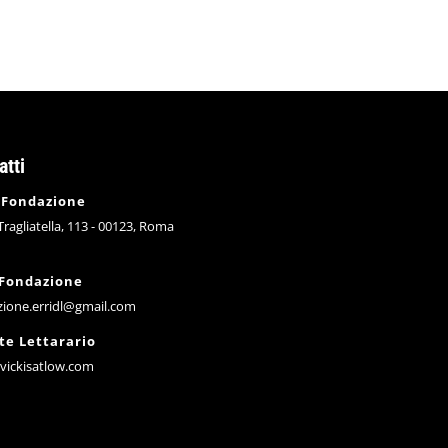
atti
 Fondazione
 Tragliatella, 113 - 00123, Roma
 Fondazione
zione.erridl@gmail.com
te Lettarario
vickisatlow.com