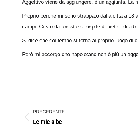
Aggettivo viene da aggiungere, è un’aggiunta. La m
Proprio perchè mi sono strappato dalla città a 18 a
campi. Ci sto da forestiero, ospite di pietre, di al
Si dice che col tempo si torna al proprio luogo di o
Però mi accorgo che napoletano non è più un aggett
Naviga
PRECEDENTE
tra
Le mie albe
Post
i
precedente: