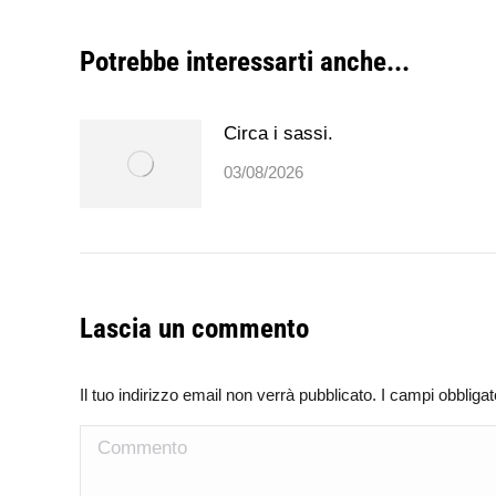
post
Potrebbe interessarti anche...
Circa i sassi.
03/08/2026
Lascia un commento
Il tuo indirizzo email non verrà pubblicato. I campi obblig
Commento