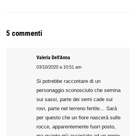
5 commenti
Valeria Dell'Anna
03/10/2020 a 10:51 am
says:
Si potrebbe raccontare di un
personaggio sconosciuto che semina
sui sassi, parte dei semi cade sui
rovi, parte nel terreno fertile… Sarà
per questo che un fiore nascerà sulle
rocce, apparentemente fuori posto,
ma quanto più accostato ad un genio