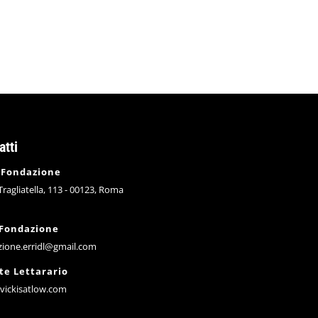
atti
 Fondazione
 Tragliatella, 113 - 00123, Roma
 Fondazione
zione.erridl@gmail.com
te Lettarario
vickisatlow.com