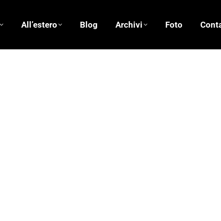
All’estero
Blog
Archivi
Foto
Conta
/2014
1 commento
 specie di narrazioni ricorrenti: il terremoto e i fantasmi. 
 poggiano i sonni delle genti nostre e del Mediterraneo. Del r
ospedali di Emergency
/2014
1 commento
 Sud Africa questa volta, a condividere saperi all’università
nerare i movimenti e gli spazi. Architettura dalla paura che 