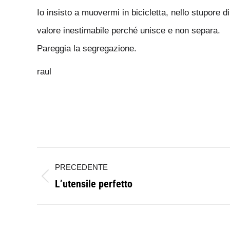
Io insisto a muovermi in bicicletta, nello stupore 
valore inestimabile perché unisce e non separa.
Pareggia la segregazione.
raul
Naviga
PRECEDENTE
tra
L’utensile perfetto
Post
i
precedente:
post