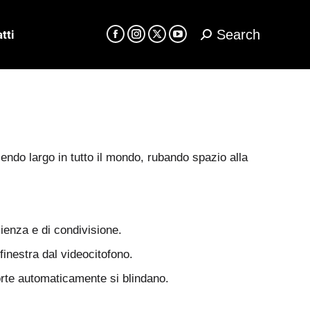
Search
tti
Cerca:
Facebook
Instagram
X
YouTube
page
page
page
page
opens
opens
opens
opens
in
in
in
in
new
new
new
new
window
window
window
window
cendo largo in tutto il mondo, rubando spazio alla
ienza e di condivisione.
 finestra dal videocitofono.
porte automaticamente si blindano.