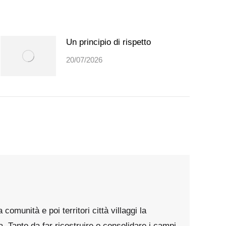
Un principio di rispetto
20/07/2026
omunità e poi territori città villaggi la
Tanto da far ricostruire o consolidare i campi