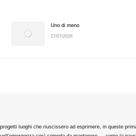
Uno di meno
27/07/2026
rogetti luoghi che riuscissero ad esprimere, in queste prima c
 quell’emergenza così comoda da mantenere … come la paura. 