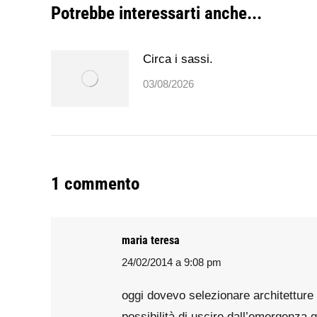
Potrebbe interessarti anche...
Circa i sassi.
03/08/2026
1 commento
maria teresa
24/02/2014 a 9:08 pm
says:
oggi dovevo selezionare architetture p
possibilità di uscire dall’emergenza