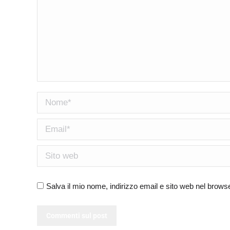
Nome *
Email *
Sito web
Salva il mio nome, indirizzo email e sito web nel brow
Commenti sul post