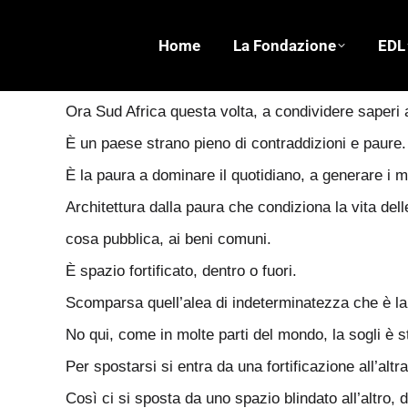
Home
La Fondazione
EDL
Ciao Erri, prosegue il mio viaggio africano.
Ora Sud Africa questa volta, a condividere saperi a
È un paese strano pieno di contraddizioni e paure.
È la paura a dominare il quotidiano, a generare i m
Architettura dalla paura che condiziona la vita del
cosa pubblica, ai beni comuni.
È spazio fortificato, dentro o fuori.
Scomparsa quell’alea di indeterminatezza che è la 
No qui, come in molte parti del mondo, la sogli è stat
Per spostarsi si entra da una fortificazione all’al
Così ci si sposta da uno spazio blindato all’altro, 