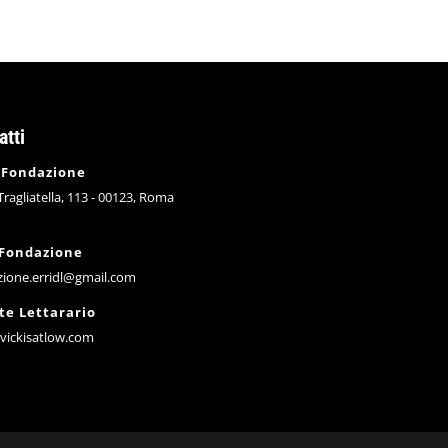
atti
 Fondazione
 Tragliatella, 113 - 00123, Roma
 Fondazione
zione.erridl@gmail.com
te Lettarario
vickisatlow.com