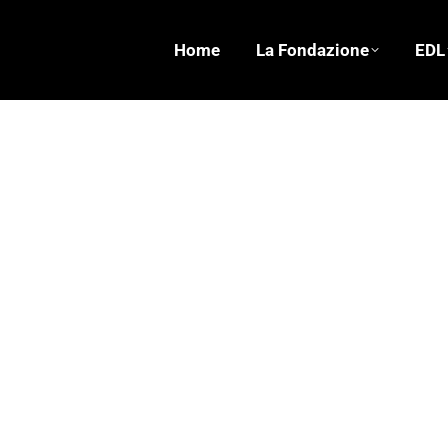
Home
La Fondazione
EDL
Maestri
Letteratura - Poesia - Arte - Musica
,
Storie
Di
Fond. 
Ogni tanto qualcuno si rivolge a me chiamandom
capace d’insegnare neanche il gioco di carte de
sono rimasto figlio. Di recente si…