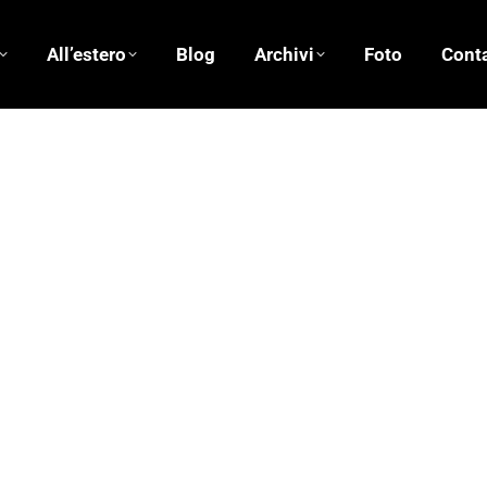
All’estero
Blog
Archivi
Foto
Conta
Erri De Luca
29/09/2015
8 commenti
i “maestro”. Nego puntualmente il titolo che non mi spetta p
lla scopa, del quale mi ritengo esperto. Sono rimasto alliev