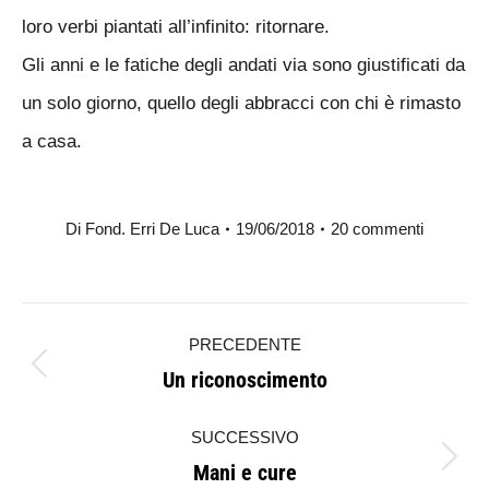
loro verbi piantati all’infinito: ritornare.
Gli anni e le fatiche degli andati via sono giustificati da
un solo giorno, quello degli abbracci con chi è rimasto
a casa.
Di
Fond. Erri De Luca
19/06/2018
20 commenti
Naviga
PRECEDENTE
tra
Un riconoscimento
Post
i
precedente:
SUCCESSIVO
post
Mani e cure
Prossimo