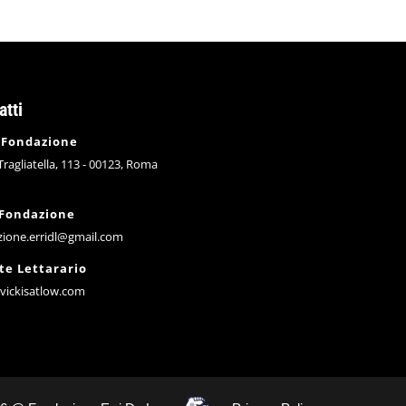
atti
 Fondazione
 Tragliatella, 113 - 00123, Roma
 Fondazione
zione.erridl@gmail.com
te Lettarario
vickisatlow.com