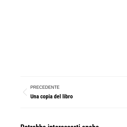
Naviga
PRECEDENTE
tra
Una copia del libro
Post
i
precedente:
post