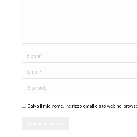
Nome *
Email *
Sito web
Salva il mio nome, indirizzo email e sito web nel brow
Commenti sul post