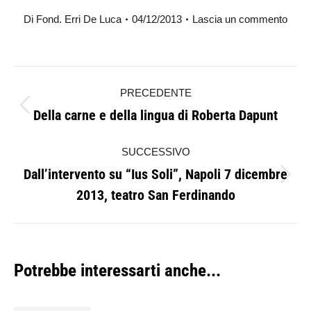
Di
Fond. Erri De Luca
04/12/2013
Lascia un commento
Naviga
PRECEDENTE
tra
Della carne e della lingua di Roberta Dapunt
Post
i
precedente:
SUCCESSIVO
post
Dall’intervento su “Ius Soli”, Napoli 7 dicembre
Prossimo
2013, teatro San Ferdinando
post:
Potrebbe interessarti anche...