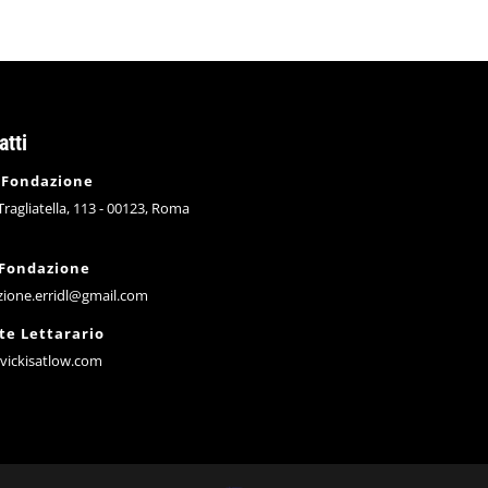
atti
 Fondazione
 Tragliatella, 113 - 00123, Roma
 Fondazione
zione.erridl@gmail.com
te Lettarario
vickisatlow.com