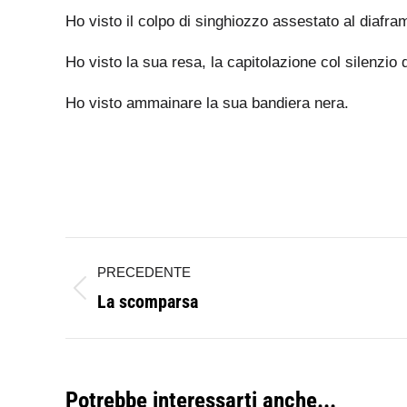
Ho visto il colpo di singhiozzo assestato al diafra
Ho visto la sua resa, la capitolazione col silenzio
Ho visto ammainare la sua bandiera nera.
Naviga
PRECEDENTE
tra
La scomparsa
Post
i
precedente:
post
Potrebbe interessarti anche...