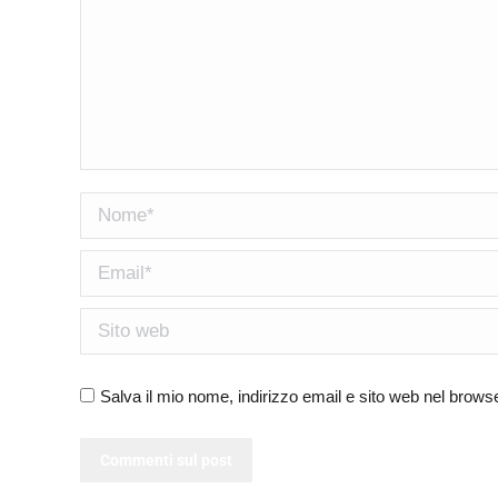
Nome *
Email *
Sito web
Salva il mio nome, indirizzo email e sito web nel brow
Commenti sul post