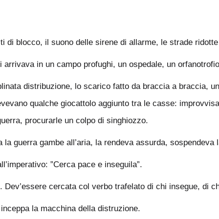
di blocco, il suono delle sirene di allarme, le strade ridott
arrivava in un campo profughi, un ospedale, un orfanotrofi
iplinata distribuzione, lo scarico fatto da braccia a braccia, 
evano qualche giocattolo aggiunto tra le casse: improvvisam
guerra, procurarle un colpo di singhiozzo.
a la guerra gambe all’aria, la rendeva assurda, sospendeva la
all’imperativo: ”Cerca pace e inseguila”.
 Dev’essere cercata col verbo trafelato di chi insegue, di ch
e inceppa la macchina della distruzione.