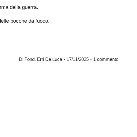
mma della guerra.
 delle bocche da fuoco.
Di
Fond. Erri De Luca
17/11/2025
1 commento
Prossimo
post: