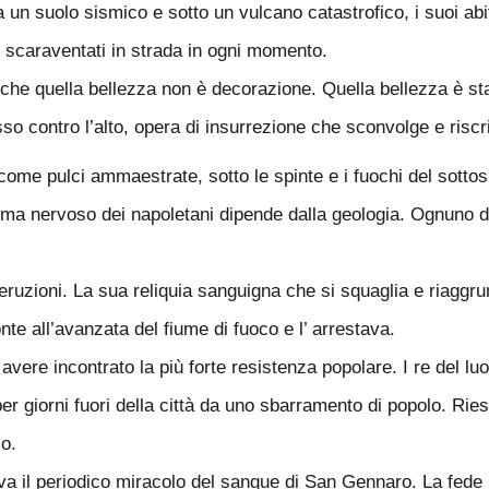
 un suolo sismico e sotto un vulcano catastrofico, i suoi abit
e scaraventati in strada in ogni momento.
 che quella bellezza non è decorazione. Quella bellezza è stat
o contro l’alto, opera di insurrezione che sconvolge e riscriv
me pulci ammaestrate, sotto le spinte e i fuochi del sottosuo
tema nervoso dei napoletani dipende dalla geologia. Ognuno di
eruzioni. La sua reliquia sanguigna che si squaglia e riaggru
nte all’avanzata del fiume di fuoco e l’ arrestava.
vere incontrato la più forte resistenza popolare. I re del luo
r giorni fuori della città da uno sbarramento di popolo. Riesc
o.
a il periodico miracolo del sangue di San Gennaro. La fede 