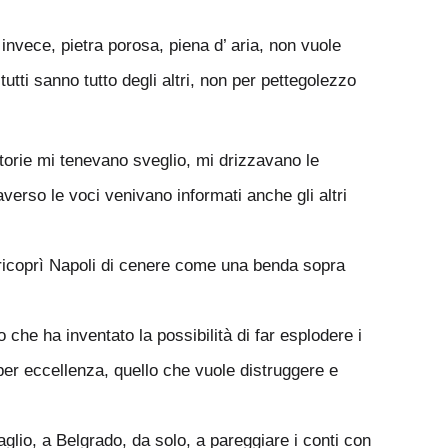
 invece, pietra porosa, piena d’ aria, non vuole
utti sanno tutto degli altri, non per pettegolezzo
 storie mi tenevano sveglio, mi drizzavano le
averso le voci venivano informati anche gli altri
e ricoprì Napoli di cenere come una benda sopra
 che ha inventato la possibilità di far esplodere i
o per eccellenza, quello che vuole distruggere e
lio, a Belgrado, da solo, a pareggiare i conti con