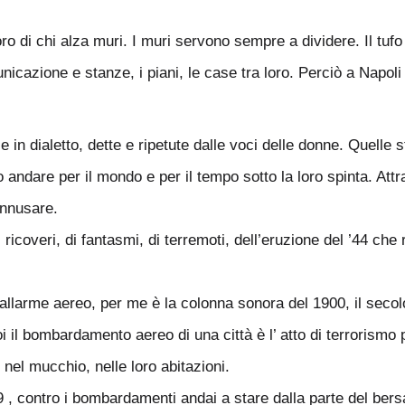
oro di chi alza muri. I muri servono sempre a dividere. Il tufo
cazione e stanze, i piani, le case tra loro. Perciò a Napoli t
ie in dialetto, dette e ripetute dalle voci delle donne. Quelle
andare per il mondo e per il tempo sotto la loro spinta. Attr
annusare.
ricoveri, di fantasmi, di terremoti, dell’eruzione del ’44 ch
’allarme aereo, per me è la colonna sonora del 1900, il secolo
poi il bombardamento aereo di una città è l’ atto di terrorism
 nel mucchio, nelle loro abitazioni.
, contro i bombardamenti andai a stare dalla parte del bersag