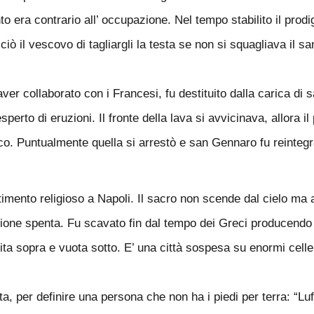
o era contrario all’ occupazione. Nel tempo stabilito il prodi
ò il vescovo di tagliargli la testa se non si squagliava il sa
r collaborato con i Francesi, fu destituito dalla carica di sa
perto di eruzioni. Il fronte della lava si avvicinava, allora
oco. Puntualmente quella si arrestò e san Gennaro fu reintegr
imento religioso a Napoli. Il sacro non scende dal cielo ma a
ruzione spenta. Fu scavato fin dal tempo dei Greci producend
mita sopra e vuota sotto. E’ una città sospesa su enormi cell
ta, per definire una persona che non ha i piedi per terra: “L