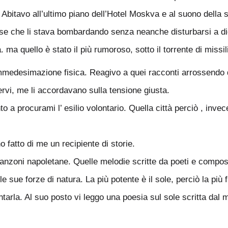
 Abitavo all’ultimo piano dell’Hotel Moskva e al suono della 
ese che li stava bombardando senza neanche disturbarsi a di
. ma quello è stato il più rumoroso, sotto il torrente di missi
mmedesimazione fisica. Reagivo a quei racconti arrossendo d’
vi, me li accordavano sulla tensione giusta.
nto a procurami l’ esilio volontario. Quella città perciò , in
no fatto di me un recipiente di storie.
canzoni napoletane. Quelle melodie scritte da poeti e composte
e le sue forze di natura. La più potente è il sole, perciò la
ntarla. Al suo posto vi leggo una poesia sul sole scritta dal