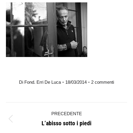
Di
Fond. Erri De Luca
18/03/2014
2 commenti
Naviga
PRECEDENTE
tra
L’abisso sotto i piedi
Post
i