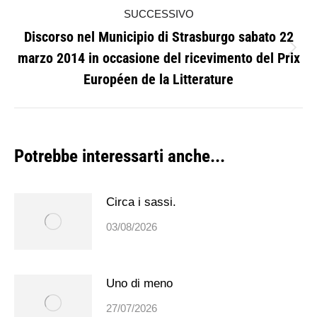
precedente:
SUCCESSIVO
post
Discorso nel Municipio di Strasburgo sabato 22
marzo 2014 in occasione del ricevimento del Prix
Prossimo
Européen de la Litterature
post:
Potrebbe interessarti anche...
Circa i sassi.
03/08/2026
Uno di meno
27/07/2026