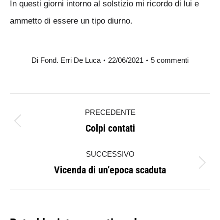
In questi giorni intorno al solstizio mi ricordo di lui e
ammetto di essere un tipo diurno.
Di
Fond. Erri De Luca
22/06/2021
5 commenti
Naviga
PRECEDENTE
tra
Colpi contati
Post
i
precedente:
SUCCESSIVO
post
Vicenda di un’epoca scaduta
Prossimo
post: