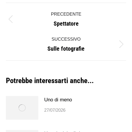
Naviga
PRECEDENTE
tra
Spettatore
Post
i
precedente:
SUCCESSIVO
post
Sulle fotografie
Prossimo
post:
Potrebbe interessarti anche...
Uno di meno
27/07/2026