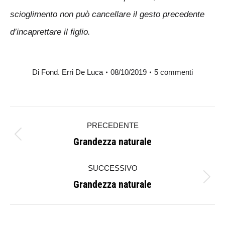
scioglimento non può cancellare il gesto precedente
d’incaprettare il figlio.
Di
Fond. Erri De Luca
08/10/2019
5 commenti
Naviga
PRECEDENTE
tra
Grandezza naturale
Post
i
precedente:
SUCCESSIVO
post
Grandezza naturale
Prossimo
post: