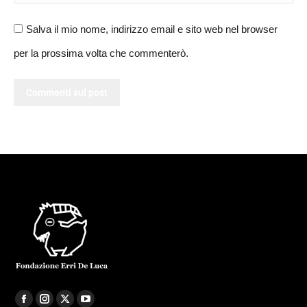
Salva il mio nome, indirizzo email e sito web nel browser
per la prossima volta che commenterò.
Commenti sul post
F
I
X
Y