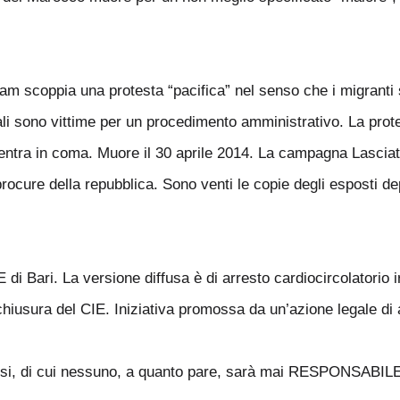
m scoppia una protesta “pacifica” nel senso che i migranti s
uali sono vittime per un procedimento amministrativo. La prote
e, entra in coma. Muore il 30 aprile 2014. La campagna Lasc
rocure della repubblica. Sono venti le copie degli esposti de
 Bari. La versione diffusa è di arresto cardiocircolatorio ir
a chiusura del CIE. Iniziativa promossa da un’azione legale di
busi, di cui nessuno, a quanto pare, sarà mai RESPONSABIL