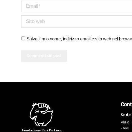
Email *
Sito web
Salva il mio nome, indirizzo email e sito web nel brow
Commenti sul post
Cont
Sede
Via di
- RM