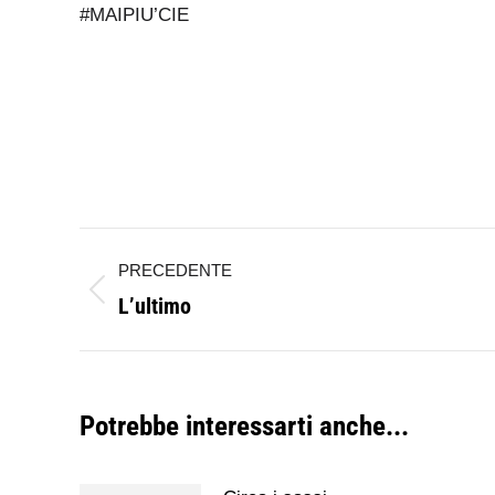
#MAIPIU’CIE
Naviga
PRECEDENTE
tra
L’ultimo
Post
i
precedente:
post
Potrebbe interessarti anche...