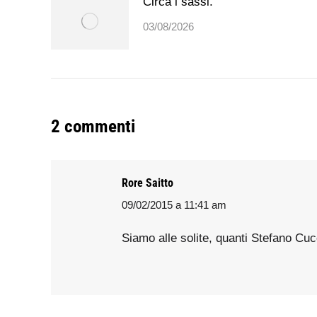
Circa i sassi.
03/08/2026
2 commenti
Rore Saitto
09/02/2015 a 11:41 am
says:
Siamo alle solite, quanti Stefano Cu