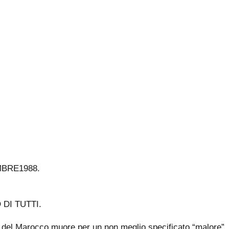
MBRE1988.
 DI TUTTI.
del Marocco muore per un non meglio specificato “malore”, po