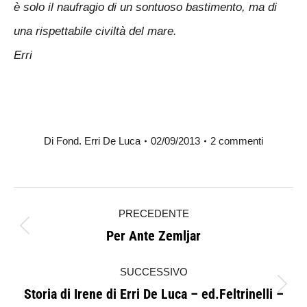
è solo il naufragio di un sontuoso bastimento, ma di
una rispettabile civiltà del mare.
Erri
Di
Fond. Erri De Luca
02/09/2013
2 commenti
Naviga
PRECEDENTE
tra
Per Ante Zemljar
Post
i
precedente:
SUCCESSIVO
post
Storia di Irene di Erri De Luca – ed.Feltrinelli –
Prossimo