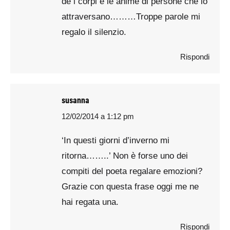
de i corpi e le anime di persone che lo
attraversano………Troppe parole mi
regalo il silenzio.
Rispondi
susanna
12/02/2014 a 1:12 pm
says:
‘In questi giorni d’inverno mi
ritorna……..’ Non è forse uno dei
compiti del poeta regalare emozioni?
Grazie con questa frase oggi me ne
hai regata una.
Rispondi