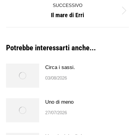
precedente:
SUCCESSIVO
post
Il mare di Erri
Prossimo
post:
Potrebbe interessarti anche...
Circa i sassi.
03/08/2026
Uno di meno
27/07/2026