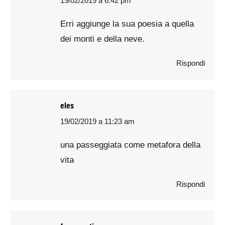
19/02/2019 a 6:42 pm
says:
Erri aggiunge la sua poesia a quella
dei monti e della neve.
Rispondi
eles
19/02/2019 a 11:23 am
says:
una passeggiata come metafora della
vita
Rispondi