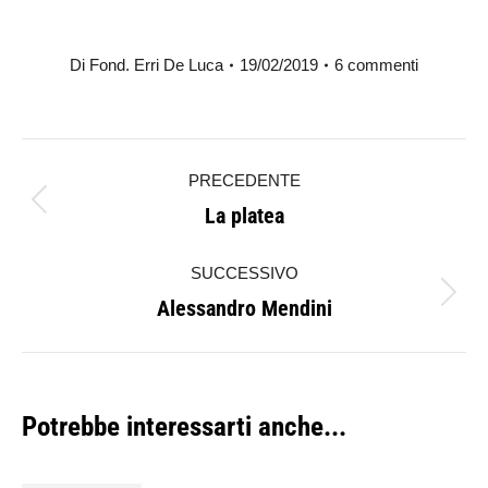
Di
Fond. Erri De Luca
19/02/2019
6 commenti
Naviga
PRECEDENTE
tra
La platea
Post
i
precedente:
SUCCESSIVO
post
Alessandro Mendini
Prossimo
post:
Potrebbe interessarti anche...