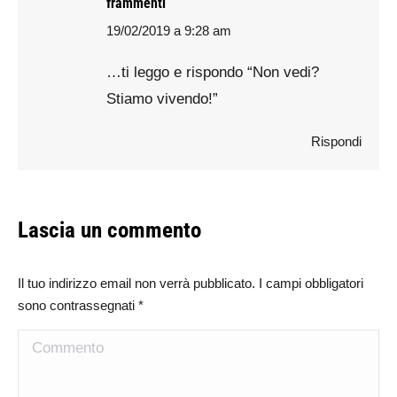
frammenti
19/02/2019 a 9:28 am
says:
…ti leggo e rispondo “Non vedi?
Stiamo vivendo!”
Rispondi
Lascia un commento
Il tuo indirizzo email non verrà pubblicato. I campi obbligatori
sono contrassegnati
*
Commento