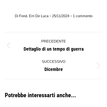
Di
Fond. Erri De Luca
25/11/2024
1 commento
Naviga
PRECEDENTE
tra
Dettaglio di un tempo di guerra
Post
i
precedente:
SUCCESSIVO
post
Dicembre
Prossimo
post:
Potrebbe interessarti anche...