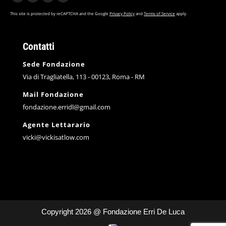
F
I
X
Y
a
n
p
o
This site is protected by reCAPTCHA and the Google
Privacy Policy
and
Terms of Service
apply.
c
s
a
u
e
t
g
T
Contatti
b
a
e
u
Sede Fondazione
o
g
o
b
Via di Tragliatella, 113 - 00123, Roma - RM
o
r
p
e
k
a
e
p
Mail Fondazione
p
m
n
a
fondazione.erridl@gmail.com
a
p
s
g
Agente Lettarario
g
a
i
e
vicki@vickisatlow.com
e
g
n
o
o
e
n
p
p
o
e
e
e
p
w
n
n
e
w
s
s
n
i
i
Copyright 2026 @ Fondazione Erri De Luca
i
s
n
n