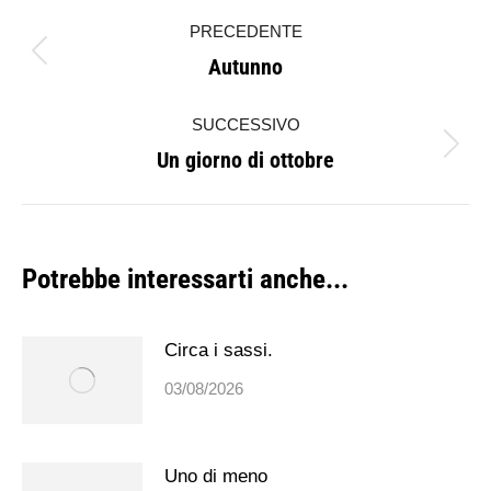
Naviga
PRECEDENTE
tra
Autunno
Post
i
precedente:
SUCCESSIVO
post
Un giorno di ottobre
Prossimo
post:
Potrebbe interessarti anche...
Circa i sassi.
03/08/2026
Uno di meno