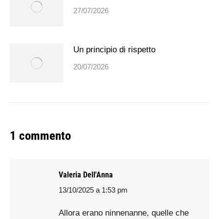
27/07/2026
Un principio di rispetto
20/07/2026
1 commento
Valeria Dell'Anna
13/10/2025 a 1:53 pm
says:
Allora erano ninnenanne, quelle che