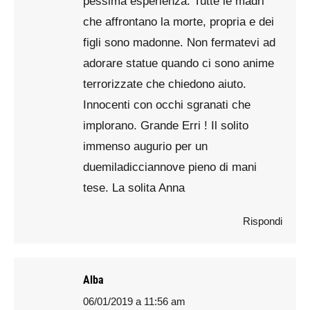
pessima esperienza. Tutte le madri
che affrontano la morte, propria e dei
figli sono madonne. Non fermatevi ad
adorare statue quando ci sono anime
terrorizzate che chiedono aiuto.
Innocenti con occhi sgranati che
implorano. Grande Erri ! Il solito
immenso augurio per un
duemiladicciannove pieno di mani
tese. La solita Anna
Rispondi
Alba
06/01/2019 a 11:56 am
says: