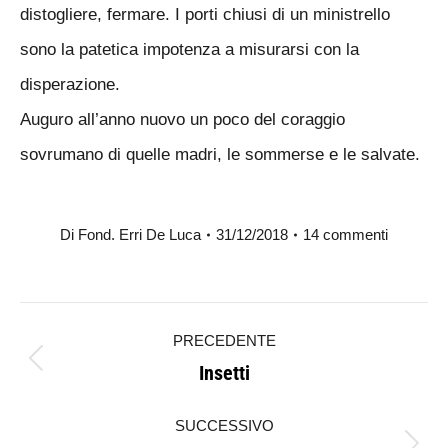
distogliere, fermare. I porti chiusi di un ministrello
sono la patetica impotenza a misurarsi con la
disperazione.
Auguro all’anno nuovo un poco del coraggio
sovrumano di quelle madri, le sommerse e le salvate.
Di
Fond. Erri De Luca
31/12/2018
14 commenti
Naviga
PRECEDENTE
tra
Insetti
Post
i
precedente:
SUCCESSIVO
post