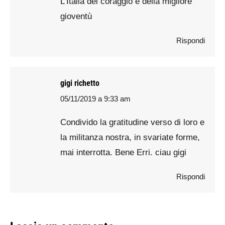
L’Italia del coraggio e della migliore
gioventù
Rispondi
gigi richetto
05/11/2019 a 9:33 am
says:
Condivido la gratitudine verso di loro e
la militanza nostra, in svariate forme,
mai interrotta. Bene Erri. ciau gigi
Rispondi