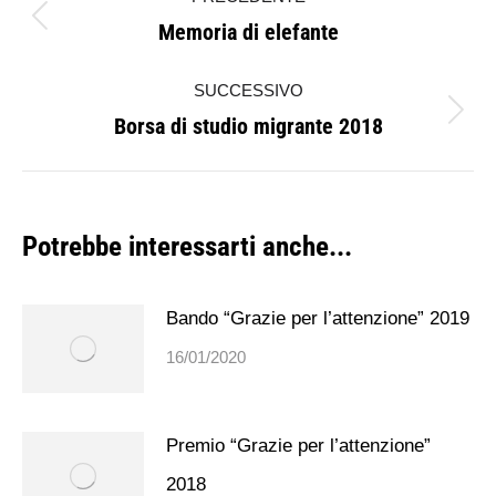
tra
Memoria di elefante
Post
i
precedente:
SUCCESSIVO
post
Borsa di studio migrante 2018
Prossimo
post:
Potrebbe interessarti anche...
Bando “Grazie per l’attenzione” 2019
16/01/2020
Premio “Grazie per l’attenzione”
2018