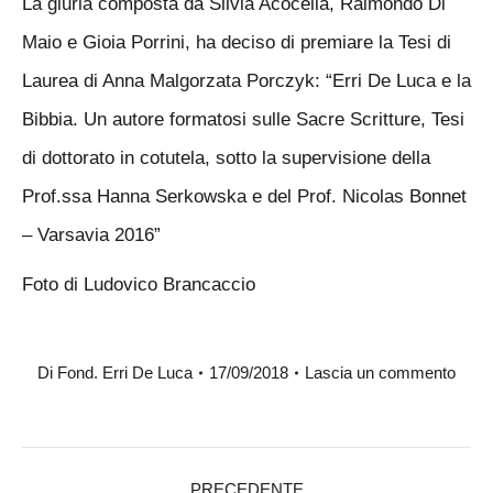
La giuria composta da Silvia Acocella, Raimondo Di
Maio e Gioia Porrini, ha deciso di premiare la Tesi di
Laurea di Anna Malgorzata Porczyk: “Erri De Luca e la
Bibbia. Un autore formatosi sulle Sacre Scritture, Tesi
di dottorato in cotutela, sotto la supervisione della
Prof.ssa Hanna Serkowska e del Prof. Nicolas Bonnet
– Varsavia 2016”
Foto di Ludovico Brancaccio
Di
Fond. Erri De Luca
17/09/2018
Lascia un commento
Naviga
PRECEDENTE