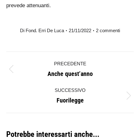
prevede attenuanti.
Di
Fond. Erri De Luca
21/11/2022
2 commenti
Naviga
PRECEDENTE
tra
Anche quest’anno
Post
i
precedente:
SUCCESSIVO
post
Fuorilegge
Prossimo
post:
Potrebbe interessarti anche...