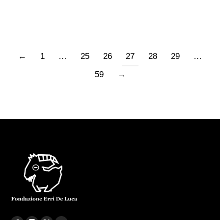
cinema…
←
1
…
25
26
27
28
29
…
59
→