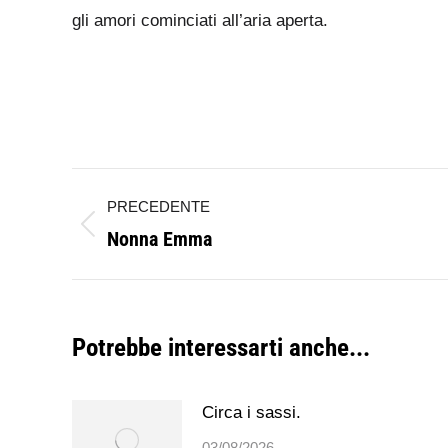
gli amori cominciati all’aria aperta.
Naviga
PRECEDENTE
tra
Nonna Emma
Post
i
precedente:
post
Potrebbe interessarti anche...
Circa i sassi.
03/08/2026