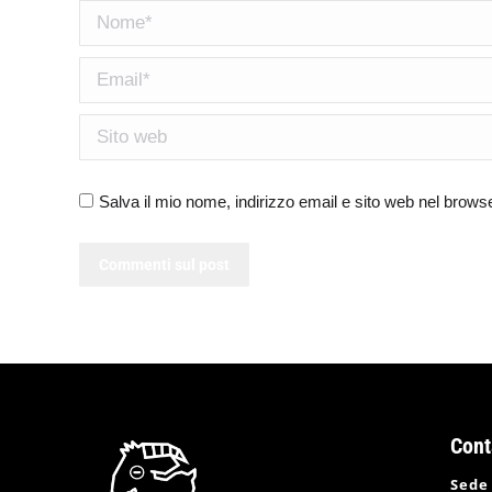
Nome *
Email *
Sito web
Salva il mio nome, indirizzo email e sito web nel brow
Commenti sul post
Cont
Sede