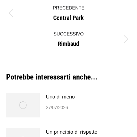
Naviga
PRECEDENTE
tra
Central Park
Post
i
precedente:
SUCCESSIVO
post
Rimbaud
Prossimo
post:
Potrebbe interessarti anche...
Uno di meno
27/07/2026
Un principio di rispetto