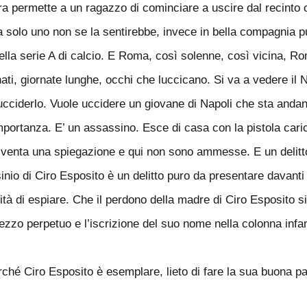
ra permette a un ragazzo di cominciare a uscire dal recinto c
da solo uno non se la sentirebbe, invece in bella compagnia p
 della serie A di calcio. E Roma, così solenne, così vicina, 
ati, giornate lunghe, occhi che luccicano. Si va a vedere il 
cciderlo. Vuole uccidere un giovane di Napoli che sta andand
mportanza. E’ un assassino. Esce di casa con la pistola caric
 diventa una spiegazione e qui non sono ammesse. E un deli
inio di Ciro Esposito è un delitto puro da presentare davanti 
sità di espiare. Che il perdono della madre di Ciro Esposito si
ezzo perpetuo e l’iscrizione del suo nome nella colonna infa
erché Ciro Esposito è esemplare, lieto di fare la sua buona p
.