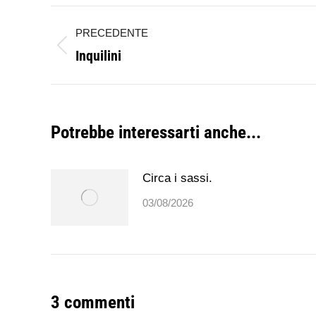
Naviga
PRECEDENTE
tra
Inquilini
Post
i
precedente:
post
Potrebbe interessarti anche...
Circa i sassi.
03/08/2026
3 commenti