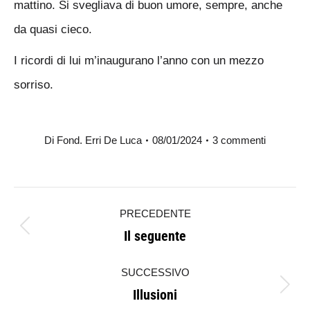
mattino. Si svegliava di buon umore, sempre, anche
da quasi cieco.
I ricordi di lui m’inaugurano l’anno con un mezzo
sorriso.
Di
Fond. Erri De Luca
08/01/2024
3 commenti
Naviga
PRECEDENTE
tra
Il seguente
Post
i
precedente:
SUCCESSIVO
post
Illusioni
Prossimo