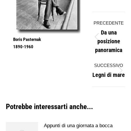
Naviga
PRECEDENTE
tra
Da una
i
Boris Pasternak
posizione
Post
1890-1960
panoramica
post
precedent
SUCCESSIVO
Legni di mare
Prossimo
post:
Potrebbe interessarti anche...
Appunti di una giornata a bocca