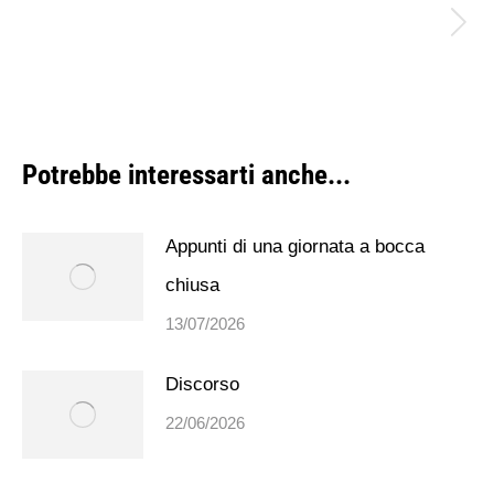
P
po
Potrebbe interessarti anche...
Appunti di una giornata a bocca
chiusa
13/07/2026
Discorso
22/06/2026