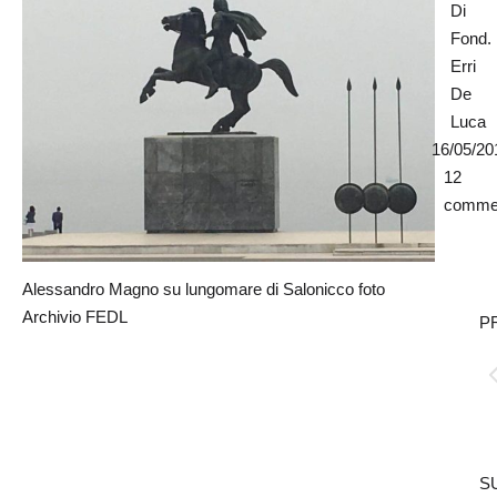
Di
Fond.
Erri
De
Luca
16/05/20
12
comme
Alessandro Magno su lungomare di Salonicco foto
Naviga
Archivio FEDL
P
tra
i
Po
post
pr
S