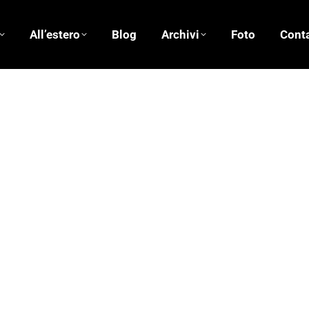
All’estero
Blog
Archivi
Foto
Conta