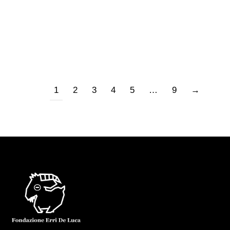
nelle religioni va sotto il nome di anima. Del
resto…
1
2
3
4
5
…
9
→