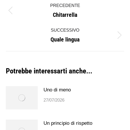
PRECEDENTE
tra
Chitarrella
Post
i
precedente:
SUCCESSIVO
post
Quale lingua
Prossimo
post:
Potrebbe interessarti anche...
Uno di meno
27/07/2026
Un principio di rispetto