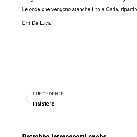
Le onde che vengono stanche fino a Ostia, ripartir
Erri De Luca
Naviga
PRECEDENTE
tra
Insistere
Post
i
precedente:
post
Potrebbe interessarti anche...