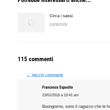
Circa i sassi.
03/08/2026
115 commenti
Commento di navig
← Vecchi commenti
Francesco Esposito
23/01/2016 a 10:41 am
says:
Buongiorno, sono il ragazzo che le h