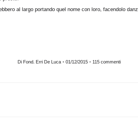
ebbero al largo portando quel nome con loro, facendolo danzar
Di
Fond. Erri De Luca
01/12/2015
115 commenti
Prossimo
post: