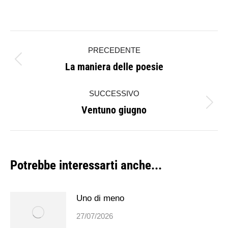
Naviga
PRECEDENTE
tra
La maniera delle poesie
Post
i
precedente:
SUCCESSIVO
post
Ventuno giugno
Prossimo
post:
Potrebbe interessarti anche...
Uno di meno
27/07/2026