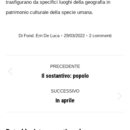
trasfigurano da specifici luoghi della geografia in
patrimonio culturale della specie umana.
Di
Fond. Erri De Luca
29/03/2022
2 commenti
Naviga
PRECEDENTE
tra
Il sostantivo: popolo
Post
i
precedente:
SUCCESSIVO
post
In aprile
Prossimo
post: