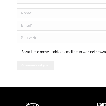
Nome *
Email *
Sito web
Salva il mio nome, indirizzo email e sito web nel brow
Commenti sul post
Cont