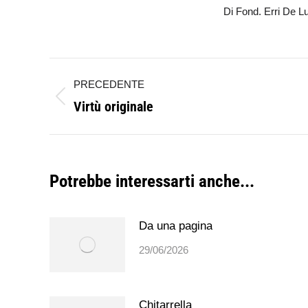
Di
Fond. Erri De L
Naviga
PRECEDENTE
tra
Virtù originale
Post
i
precedente:
post
Potrebbe interessarti anche...
Da una pagina
29/06/2026
Chitarrella