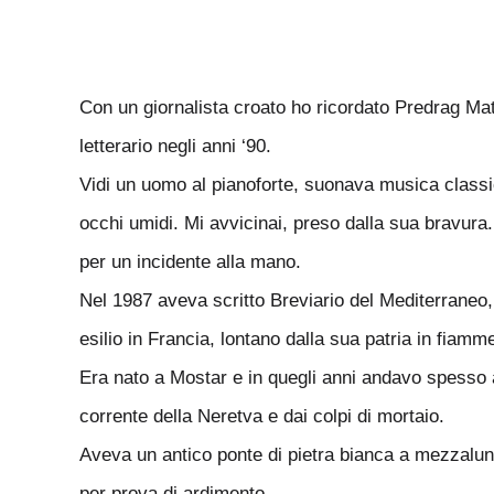
Con un giornalista croato ho ricordato Predrag Matv
letterario negli anni ‘90.
Vidi un uomo al pianoforte, suonava musica classic
occhi umidi. Mi avvicinai, preso dalla sua bravura.
per un incidente alla mano.
Nel 1987 aveva scritto Breviario del Mediterraneo, 
esilio in Francia, lontano dalla sua patria in fiamm
Era nato a Mostar e in quegli anni andavo spesso a s
corrente della Neretva e dai colpi di mortaio.
Aveva un antico ponte di pietra bianca a mezzaluna 
per prova di ardimento.