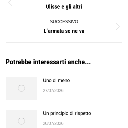
tra
Ulisse e gli altri
Post
i
precedente:
SUCCESSIVO
post
L’armata se ne va
Prossimo
post:
Potrebbe interessarti anche...
Uno di meno
27/07/2026
Un principio di rispetto
20/07/2026