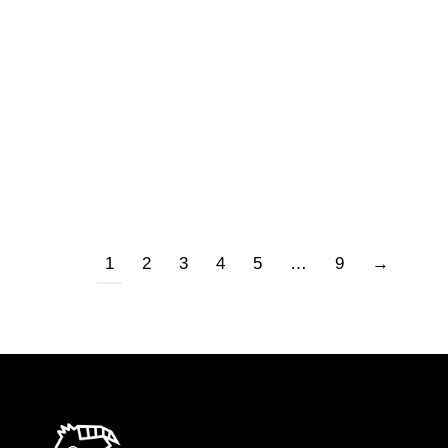
Tornano in lunghe file alle frontiere, uguali a
quelle della fuga, opposte per senso di marcia.
Sono passate tre Olimpiadi e mezza,
quattordici anni, il tempo di far uomini i bambini.
Le loro stature cresciute in campi profughi…
1
2
3
4
5
…
9
→