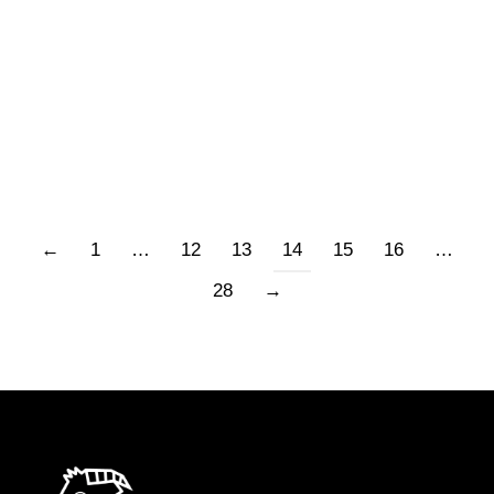
nome sul bagnasciuga. La voce raccolta di
sfuggita mi ha scaraventato lontano. Il suo
nome scritto sulla sabbia: non le importava
quanto sarebbe rimasto prima di…
←
1
…
12
13
14
15
16
…
28
→