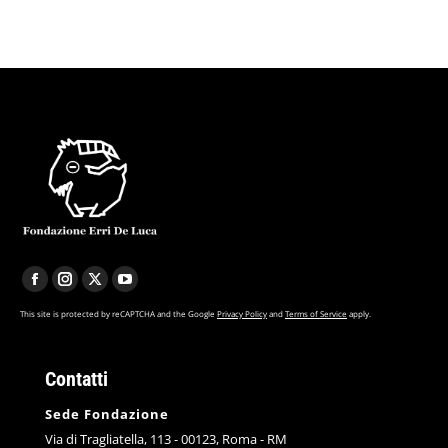
F
I
X
Y
a
n
p
o
This site is protected by reCAPTCHA and the Google
Privacy Policy
and
Terms of Service
apply.
c
s
a
u
e
t
g
T
Contatti
b
a
e
u
Sede Fondazione
o
g
o
b
Via di Tragliatella, 113 - 00123, Roma - RM
o
r
p
e