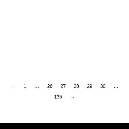
erano alici che si dibattevano a centinaia. Dei
predatori le avevano incalzate e loro erano
balzate fuori d’acqua. Mi sono messo a
ributtarle in mare a manciate, poi una alla volta.
Dovevo fare presto, resistono poco a
boccheggiare. Era sera,…
←
1
…
26
27
28
29
30
…
135
→